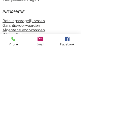
1
INFORMATIE
Voeg meer toe
In winkelwagen
Betalingsmogelijkheden
Naar checkout
Garantievoorwaarden
Bewaar dit product voor later
Algemene Voorwaarden
Favoriet
Privacy Policy.
Bestelproces
Favoriet gemaakt
Klachten
Phone
Email
Facebook
Favorieten bekijken
Deel dit product met je vrienden
Delen
Delen
Pinnen
BOXSPRING MAX
ALGEMEEN
Productgegevens
> Levertijd:
Indien een product niet op voorraad is, bedraagt
de gemiddelde levertijd 1-10 werkdagen!
News & Events
Boxspring Max
Blog
Boxspring Max is van ongekende
Service
schoonheid! Boxspring Max is een
​Intructies
exclusieve box-spring die wij hebben
Gecertificeerd
bedacht samen met een reclamebureau.
Door de strakke kleine vlakverdelingen
creëert het hoofdbord een enorme luxe in
SOCIAL MEDIA
iedere slaapkamer.
Complete Boxspring Rotterdam inclusief
Pocketvering matras(sen). Zeer luxe ruiten
hoofdbord met 600 gr dacron en een