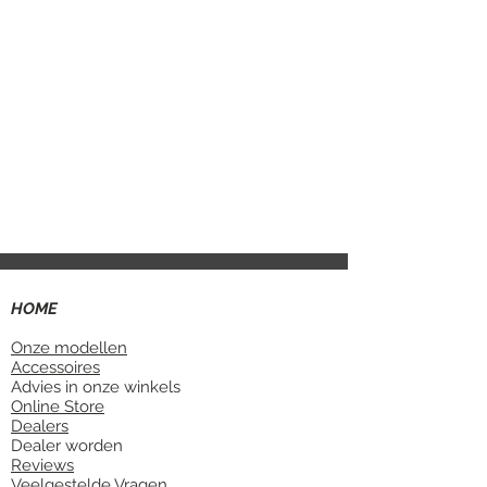
Matraskeuze Links
Gelieve te kiezen
Matraskeuze Rechts
Gelieve te kiezen
Bijpassende Hocker
Gelieve te kiezen
Bijpassend Voetbord
HOME
Gelieve te kiezen
Lighoogte
Onze modellen
Accessoires
Advies in onze winkels
Gelieve te kiezen
Online Store
Kleur
Dealers
Dealer worden
Reviews
Gelieve te kiezen
Veelgestelde Vragen