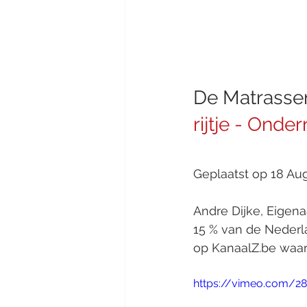
De Matrassen
rijtje - Ond
Geplaatst op 18 Au
Andre Dijke, Eigena
15 % van de Nederl
op KanaalZ.be waari
https://vimeo.com/2