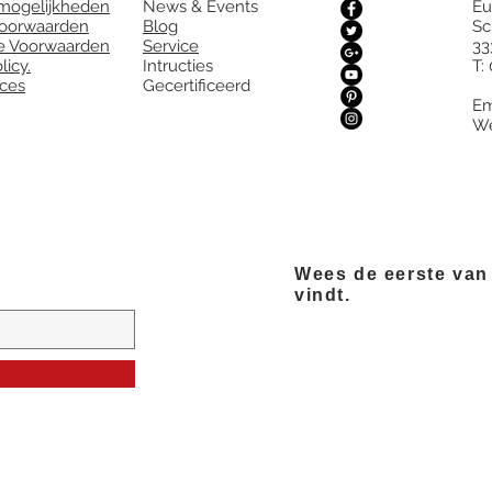
smogelijkheden
News & Events
Eu
voorwaarden
Blog
Sc
 Voorwaarden
Service
33
licy.
​Intructies
T:
oces
Gecertificeerd
E
We
Wees de eerste van 
vindt.