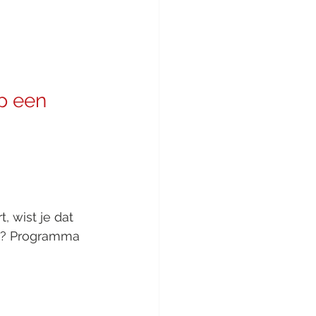
p een 
 wist je dat 
dt? Programma 