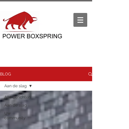
BLOG
Aan de slag
Alle berichten
Aan de slag
Uw
community