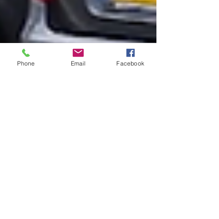
Phone
Email
Facebook
powerboxspring
9 aug 2018
1 minuten om te lezen
De Matrassenfabriek
Rotterdam